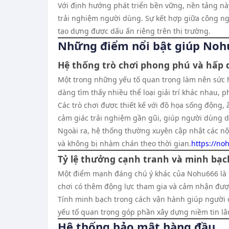
Với định hướng phát triển bền vững, nền tảng này
trải nghiệm người dùng. Sự kết hợp giữa công n
tạo dựng được dấu ấn riêng trên thị trường.
Những điểm nổi bật giúp Nohu
Hệ thống trò chơi phong phú và hấp 
Một trong những yếu tố quan trọng làm nên sức h
dàng tìm thấy nhiều thể loại giải trí khác nhau, 
Các trò chơi được thiết kế với đồ họa sống động
cảm giác trải nghiệm gần gũi, giúp người dùng dễ 
Ngoài ra, hệ thống thường xuyên cập nhật các n
và không bị nhàm chán theo thời gian.
https://no
Tỷ lệ thưởng cạnh tranh và minh bạc
Một điểm mạnh đáng chú ý khác của Nohu666 là t
chơi có thêm động lực tham gia và cảm nhận được 
Tính minh bạch trong cách vận hành giúp người 
yếu tố quan trọng góp phần xây dựng niềm tin lâ
Hệ thống bảo mật hàng đầu