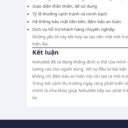
Giao diện thân thiện, dễ sử dụng
Tỷ lệ thưởng cạnh tranh và minh bạch
Hệ thống bảo mật tiên tiến, đảm bảo an toàn
Dịch vụ hỗ trợ khách hàng chuyên nghiệp
Những yếu tố này kết hợp lại tạo nên một môi tr
hiện đại.
Kết luận
Nohu666 đã và đang khẳng định vị thế của mình n
lượng cao cho người dùng. Với sự đầu tư bài bản
không chỉ đảm bảo an toàn mà còn tạo ra môi trư
Trong bối cảnh thị trường ngày càng phát triển v
chính là chìa khóa giúp Nohu666 tiếp tục phát t
lai.