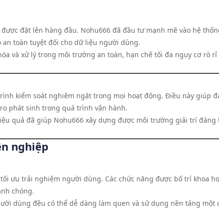
ôn được đặt lên hàng đầu. Nohu666 đã đầu tư mạnh mẽ vào hệ thố
 an toàn tuyệt đối cho dữ liệu người dùng.
óa và xử lý trong môi trường an toàn, hạn chế tối đa nguy cơ rò rỉ
rình kiểm soát nghiêm ngặt trong mọi hoạt động. Điều này giúp 
 ro phát sinh trong quá trình vận hành.
hiệu quả đã giúp Nohu666 xây dựng được môi trường giải trí đáng 
ên nghiệp
tối ưu trải nghiệm người dùng. Các chức năng được bố trí khoa họ
anh chóng.
gười dùng đều có thể dễ dàng làm quen và sử dụng nền tảng một 