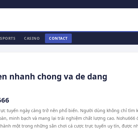
SPORTS
CASINO
CONTACT
yen nhanh chong va de dang
666
trực tuyến ngày càng trở nên phổ biến. Người dùng không chỉ tìm 
oàn, minh bạch và mang lại trải nghiệm chất lượng cao. Nohu666 
thành một trong những sân chơi cá cược trực tuyến uy tín, được n