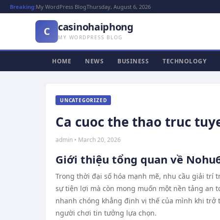
Breaking:
My WordPress Blog
Thursday, August 6, 2026
casinohaiphong
C
MY WORDPRESS BLOG
HOME
NEWS
BUSINESS
TECHNOLOGY
UNCATEGORIZED
Ca cuoc the thao truc tu
admin • March 20, 2026
Giới thiệu tổng quan về Nohu
Trong thời đại số hóa mạnh mẽ, nhu cầu giải trí 
sự tiện lợi mà còn mong muốn một nền tảng an t
nhanh chóng khẳng định vị thế của mình khi trở 
người chơi tin tưởng lựa chọn.