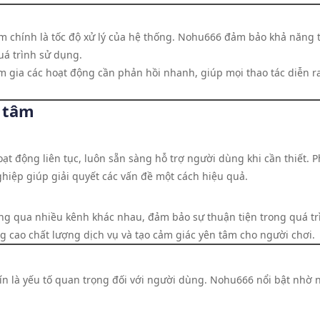
m chính là tốc độ xử lý của hệ thống. Nohu666 đảm bảo khả năng 
uá trình sử dụng.
 gia các hoạt động cần phản hồi nhanh, giúp mọi thao tác diễn ra
n tâm
 động liên tục, luôn sẵn sàng hỗ trợ người dùng khi cần thiết. 
hiệp giúp giải quyết các vấn đề một cách hiệu quả.
ông qua nhiều kênh khác nhau, đảm bảo sự thuận tiện trong quá tr
ng cao chất lượng dịch vụ và tạo cảm giác yên tâm cho người chơi.
y tín là yếu tố quan trọng đối với người dùng. Nohu666 nổi bật nhờ