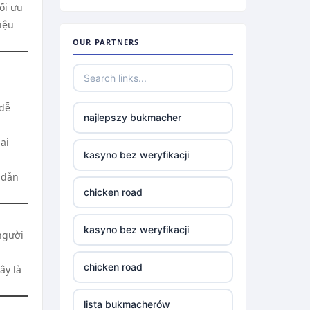
ối ưu
iệu
OUR PARTNERS
 dễ
najlepszy bukmacher
ại
kasyno bez weryfikacji
 dẫn
chicken road
kasyno bez weryfikacji
người
chicken road
ây là
lista bukmacherów