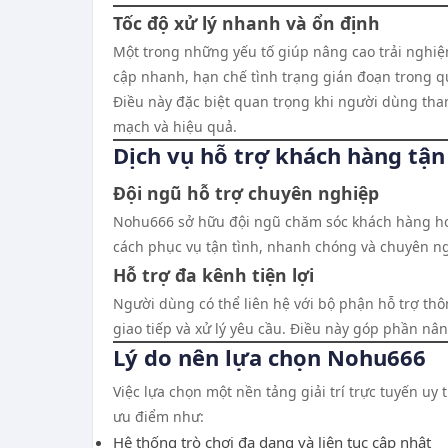
Tốc độ xử lý nhanh và ổn định
Một trong những yếu tố giúp nâng cao trải nghiệ
cập nhanh, hạn chế tình trạng gián đoạn trong q
Điều này đặc biệt quan trọng khi người dùng tham
mạch và hiệu quả.
Dịch vụ hỗ trợ khách hàng tậ
Đội ngũ hỗ trợ chuyên nghiệp
Nohu666 sở hữu đội ngũ chăm sóc khách hàng hoạt
cách phục vụ tận tình, nhanh chóng và chuyên ng
Hỗ trợ đa kênh tiện lợi
Người dùng có thể liên hệ với bộ phận hỗ trợ th
giao tiếp và xử lý yêu cầu. Điều này góp phần nâ
Lý do nên lựa chọn Nohu666
Việc lựa chọn một nền tảng giải trí trực tuyến u
ưu điểm như:
Hệ thống trò chơi đa dạng và liên tục cập nhật